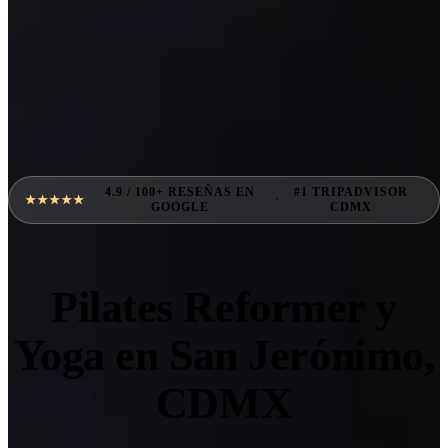
4.9 / 100+ RESEÑAS EN
#1 TRIPADVISOR
·
★★★★★
GOOGLE
CDMX
Pilates Reformer y
Yoga en San Jerónimo,
CDMX