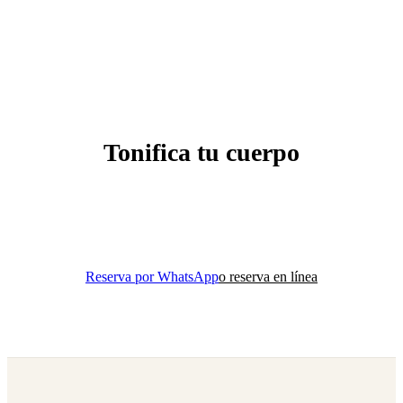
Tonifica tu cuerpo
Tu primera clase por $200. Descubre cómo el Pilates
Reformer puede transformar tu cuerpo.
Reserva por WhatsApp
o reserva en línea