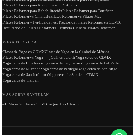
Pilates Reformer para Recuperación Postparto
Pilates Reformer para Rehabilitación
Pilates Reformer para Tonificar
Pilates Reformer vs Gimnasio
Pilates Reformer vs Pilates Mat
Pilates Reformer y Pérdida de Peso
Precios de Pilates Reformer en CDMX
Resultados del Pilates Reformer
Tu Primera Clase de Pilates Reformer
YOGA POR ZONA
Clases de Yoga en CDMX
Clases de Yoga en la Ciudad de México
Pilates Reformer vs Yoga — ¿Cuál es para ti?
Yoga cerca de CDMX
Yoga cerca de Condesa
Yoga cerca de Coyoacán
Yoga cerca de Del Valle
Yoga cerca de Mixcoac
Yoga cerca de Pedregal
Yoga cerca de San Ángel
Yoga cerca de San Jerónimo
Yoga cerca de Sur de la CDMX
Yoga cerca de Tlalpan
MÁS SOBRE SANTULAN
#1 Pilates Studio en CDMX según TripAdvisor