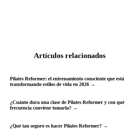
santulan.klasius.com/memberships.
Lunes a viernes de 6:00 AM a 9:00 PM, sábados de 7:00 AM a 2:00
PM. Consulta disponibilidad en tiempo real en
santulan.klasius.com/schedule.
Artículos relacionados
Pilates Reformer: el entrenamiento consciente que está
transformando estilos de vida en 2026
→
¿Cuánto dura una clase de Pilates Reformer y con qué
frecuencia conviene tomarla?
→
¿Qué tan seguro es hacer Pilates Reformer?
→