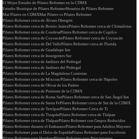
El Mejor Estudio de Pilates Reformer en la CDMX
Estudio Boutique de Pilates Reformer
Horarios de Pilates Reformer
Mat Pilates en CDMX
Mat Pilates vs Pilates Reformer
Pilates Reformer cerca de Álvaro Obregón
Pilates Reformer cerca de Benito Juárez
Pilates Reformer cerca de Chimalistac
Pilates Reformer cerca de Condesa
Pilates Reformer cerca de Copilco
Pilates Reformer cerca de Coyoacán
Pilates Reformer cerca de Coyoacán
Pilates Reformer cerca de Del Valle
Pilates Reformer cerca de Florida
Pilates Reformer cerca de Guadalupe Inn
Pilates Reformer cerca de Insurgentes Sur
Pilates Reformer cerca de Jardines del Pedregal
Pilates Reformer cerca de Jardines del Pedregal
Pilates Reformer cerca de La Magdalena Contreras
Pilates Reformer cerca de Mixcoac
Pilates Reformer cerca de Nápoles
Pilates Reformer cerca de Olivar de los Padres
Pilates Reformer cerca de Poniente de la CDMX
Pilates Reformer cerca de Roma Sur
Pilates Reformer cerca de San Ángel Inn
Pilates Reformer cerca de Santa Fe
Pilates Reformer cerca de Sur de la CDMX
Pilates Reformer cerca de Tetelpan
Pilates Reformer Cerca de Ti
Pilates Reformer cerca de Tizapán
Pilates Reformer cerca de Tlalpan
Pilates Reformer cerca de Tlalpan
Pilates Reformer con Grupos Reducidos
Pilates Reformer durante el Embarazo
Pilates Reformer para Adultos Mayores
Pilates Reformer para el Dolor de Espalda
Pilates Reformer para Escoliosis
Pilates Reformer para Hombres
Pilates Reformer para Principiantes