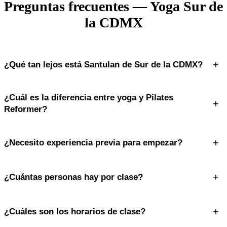
Preguntas frecuentes — Yoga Sur de
la CDMX
+
¿Qué tan lejos está Santulan de Sur de la CDMX?
Estamos en San Jerónimo Lídice, a pocos minutos de el sur de la
¿Cuál es la diferencia entre yoga y Pilates
Ciudad de México. Contamos con estacionamiento dentro de la
+
Reformer?
plaza ($15 MXN por 2 horas con sello Santulan).
El yoga se enfoca en flexibilidad, respiración y meditación; el Pilates
+
¿Necesito experiencia previa para empezar?
Reformer trabaja fuerza, control y alineación con resistencia
mecánica. Ambos se complementan perfectamente.
No. Nuestras clases son multinivel y las instructoras adaptan cada
+
¿Cuántas personas hay por clase?
ejercicio a tu nivel. Es ideal para retomar la actividad física sin
importar tu condición actual.
Máximo 6 personas por clase. Esto garantiza atención personalizada
+
¿Cuáles son los horarios de clase?
y correcciones en tiempo real para cada alumna.