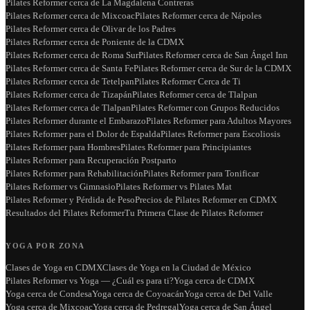
Pilates Reformer cerca de La Magdalena Contreras
Pilates Reformer cerca de Mixcoac
Pilates Reformer cerca de Nápoles
Pilates Reformer cerca de Olivar de los Padres
Pilates Reformer cerca de Poniente de la CDMX
Pilates Reformer cerca de Roma Sur
Pilates Reformer cerca de San Ángel Inn
Pilates Reformer cerca de Santa Fe
Pilates Reformer cerca de Sur de la CDMX
Pilates Reformer cerca de Tetelpan
Pilates Reformer Cerca de Ti
Pilates Reformer cerca de Tizapán
Pilates Reformer cerca de Tlalpan
Pilates Reformer cerca de Tlalpan
Pilates Reformer con Grupos Reducidos
Pilates Reformer durante el Embarazo
Pilates Reformer para Adultos Mayores
Pilates Reformer para el Dolor de Espalda
Pilates Reformer para Escoliosis
Pilates Reformer para Hombres
Pilates Reformer para Principiantes
Pilates Reformer para Recuperación Postparto
Pilates Reformer para Rehabilitación
Pilates Reformer para Tonificar
Pilates Reformer vs Gimnasio
Pilates Reformer vs Pilates Mat
Pilates Reformer y Pérdida de Peso
Precios de Pilates Reformer en CDMX
Resultados del Pilates Reformer
Tu Primera Clase de Pilates Reformer
YOGA POR ZONA
Clases de Yoga en CDMX
Clases de Yoga en la Ciudad de México
Pilates Reformer vs Yoga — ¿Cuál es para ti?
Yoga cerca de CDMX
Yoga cerca de Condesa
Yoga cerca de Coyoacán
Yoga cerca de Del Valle
Yoga cerca de Mixcoac
Yoga cerca de Pedregal
Yoga cerca de San Ángel