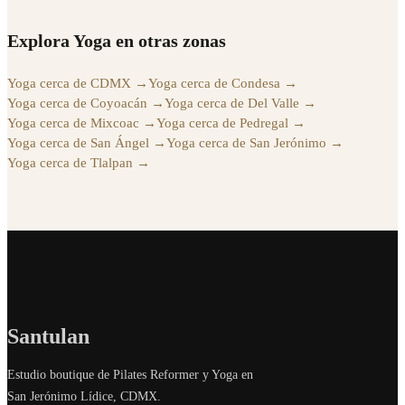
Explora Yoga en otras zonas
Yoga cerca de CDMX
→
Yoga cerca de Condesa
→
Yoga cerca de Coyoacán
→
Yoga cerca de Del Valle
→
Yoga cerca de Mixcoac
→
Yoga cerca de Pedregal
→
Yoga cerca de San Ángel
→
Yoga cerca de San Jerónimo
→
Yoga cerca de Tlalpan
→
Santulan
Estudio boutique de Pilates Reformer y Yoga en
San Jerónimo Lídice, CDMX.