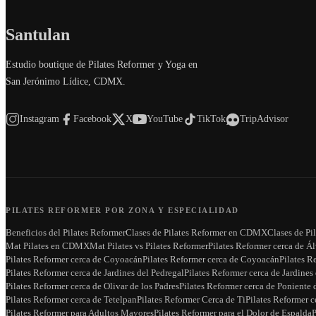
Santulan
Estudio boutique de Pilates Reformer y Yoga en
San Jerónimo Lídice, CDMX.
Instagram
Facebook
X
YouTube
TikTok
TripAdvisor
PILATES REFORMER POR ZONA Y ESPECIALIDAD
Beneficios del Pilates Reformer
Clases de Pilates Reformer en CDMX
Clases de Pi
Mat Pilates en CDMX
Mat Pilates vs Pilates Reformer
Pilates Reformer cerca de Á
Pilates Reformer cerca de Coyoacán
Pilates Reformer cerca de Coyoacán
Pilates R
Pilates Reformer cerca de Jardines del Pedregal
Pilates Reformer cerca de Jardines
Pilates Reformer cerca de Olivar de los Padres
Pilates Reformer cerca de Ponient
Pilates Reformer cerca de Tetelpan
Pilates Reformer Cerca de Ti
Pilates Reformer c
Pilates Reformer para Adultos Mayores
Pilates Reformer para el Dolor de Espalda
P