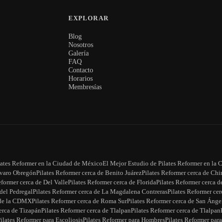
EXPLORAR
Blog
Nosotros
Galería
FAQ
Contacto
Horarios
Membresías
lates Reformer en la Ciudad de México
El Mejor Estudio de Pilates Reformer en l
lvaro Obregón
Pilates Reformer cerca de Benito Juárez
Pilates Reformer cerca de Chi
eformer cerca de Del Valle
Pilates Reformer cerca de Florida
Pilates Reformer cerca 
 del Pedregal
Pilates Reformer cerca de La Magdalena Contreras
Pilates Reformer ce
e de la CDMX
Pilates Reformer cerca de Roma Sur
Pilates Reformer cerca de San Ánge
erca de Tizapán
Pilates Reformer cerca de Tlalpan
Pilates Reformer cerca de Tlalpan
ilates Reformer para Escoliosis
Pilates Reformer para Hombres
Pilates Reformer para