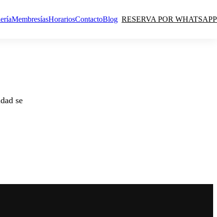
ería
Membresías
Horarios
Contacto
Blog
RESERVA POR WHATSAPP
idad se