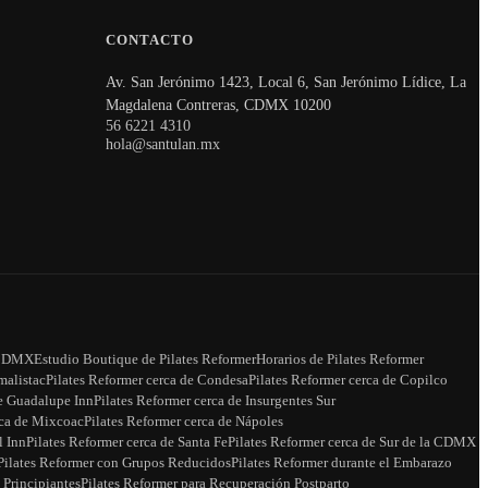
CONTACTO
Av. San Jerónimo 1423, Local 6, San Jerónimo Lídice, La
Magdalena Contreras, CDMX 10200
56 6221 4310
hola@santulan.mx
a CDMX
Estudio Boutique de Pilates Reformer
Horarios de Pilates Reformer
malistac
Pilates Reformer cerca de Condesa
Pilates Reformer cerca de Copilco
de Guadalupe Inn
Pilates Reformer cerca de Insurgentes Sur
rca de Mixcoac
Pilates Reformer cerca de Nápoles
l Inn
Pilates Reformer cerca de Santa Fe
Pilates Reformer cerca de Sur de la CDMX
Pilates Reformer con Grupos Reducidos
Pilates Reformer durante el Embarazo
 Principiantes
Pilates Reformer para Recuperación Postparto