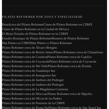
PILATES REFORMER POR ZONA Y ESPECIALIDAD
Beneficios del Pilates Reformer
Clases de Pilates Reformer en CDMX
Clases de Pilates Reformer en la Ciudad de México
El Mejor Estudio de Pilates Reformer en la CDMX
Estudio Boutique de Pilates Reformer
Horarios de Pilates Reformer
Mat Pilates en CDMX
Mat Pilates vs Pilates Reformer
Pilates Reformer cerca de Álvaro Obregón
Pilates Reformer cerca de Benito Juárez
Pilates Reformer cerca de Chimalistac
Pilates Reformer cerca de Condesa
Pilates Reformer cerca de Copilco
Pilates Reformer cerca de Coyoacán
Pilates Reformer cerca de Coyoacán
Pilates Reformer cerca de Del Valle
Pilates Reformer cerca de Florida
Pilates Reformer cerca de Guadalupe Inn
Pilates Reformer cerca de Insurgentes Sur
Pilates Reformer cerca de Jardines del Pedregal
Pilates Reformer cerca de Jardines del Pedregal
Pilates Reformer cerca de La Magdalena Contreras
Pilates Reformer cerca de Mixcoac
Pilates Reformer cerca de Nápoles
Pilates Reformer cerca de Olivar de los Padres
Pilates Reformer cerca de Poniente de la CDMX
Pilates Reformer cerca de Roma Sur
Pilates Reformer cerca de San Ángel Inn