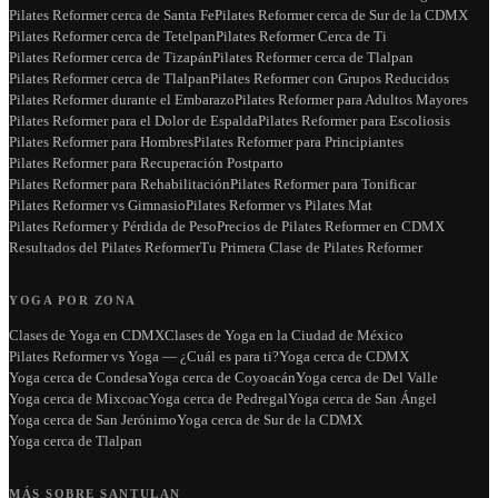
Pilates Reformer cerca de Santa Fe
Pilates Reformer cerca de Sur de la CDMX
Pilates Reformer cerca de Tetelpan
Pilates Reformer Cerca de Ti
Pilates Reformer cerca de Tizapán
Pilates Reformer cerca de Tlalpan
Pilates Reformer cerca de Tlalpan
Pilates Reformer con Grupos Reducidos
Pilates Reformer durante el Embarazo
Pilates Reformer para Adultos Mayores
Pilates Reformer para el Dolor de Espalda
Pilates Reformer para Escoliosis
Pilates Reformer para Hombres
Pilates Reformer para Principiantes
Pilates Reformer para Recuperación Postparto
Pilates Reformer para Rehabilitación
Pilates Reformer para Tonificar
Pilates Reformer vs Gimnasio
Pilates Reformer vs Pilates Mat
Pilates Reformer y Pérdida de Peso
Precios de Pilates Reformer en CDMX
Resultados del Pilates Reformer
Tu Primera Clase de Pilates Reformer
YOGA POR ZONA
Clases de Yoga en CDMX
Clases de Yoga en la Ciudad de México
Pilates Reformer vs Yoga — ¿Cuál es para ti?
Yoga cerca de CDMX
Yoga cerca de Condesa
Yoga cerca de Coyoacán
Yoga cerca de Del Valle
Yoga cerca de Mixcoac
Yoga cerca de Pedregal
Yoga cerca de San Ángel
Yoga cerca de San Jerónimo
Yoga cerca de Sur de la CDMX
Yoga cerca de Tlalpan
MÁS SOBRE SANTULAN