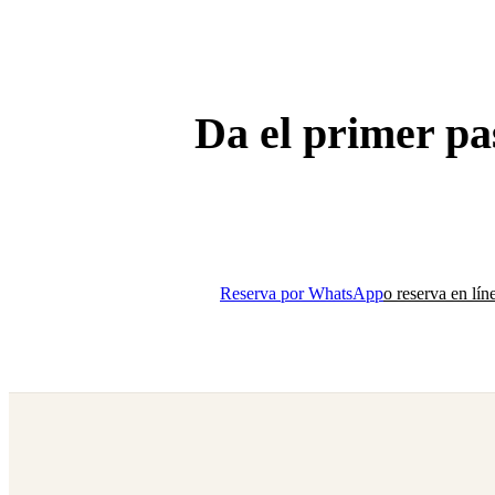
Da el primer pa
Tu primera clase de Pilates Reformer por solo $200. Sin e
presión.
Reserva por WhatsApp
o reserva en lín