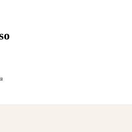
so
xperiencia necesaria, sin
ea