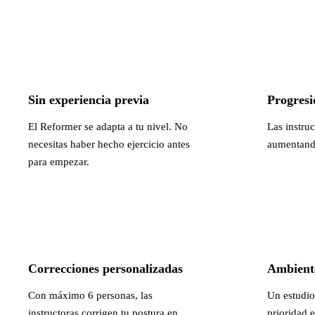
Sin experiencia previa
Progresi
El Reformer se adapta a tu nivel. No
Las instruc
necesitas haber hecho ejercicio antes
aumentando
para empezar.
Correcciones personalizadas
Ambiente
Con máximo 6 personas, las
Un estudio
instructoras corrigen tu postura en
prioridad e