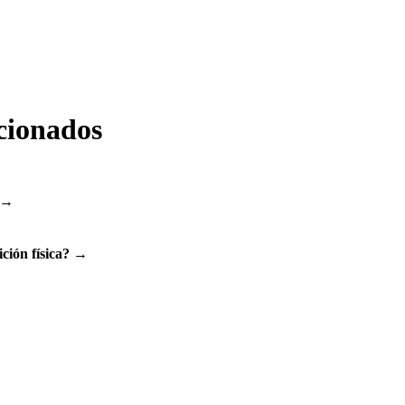
acionados
→
ción física?
→