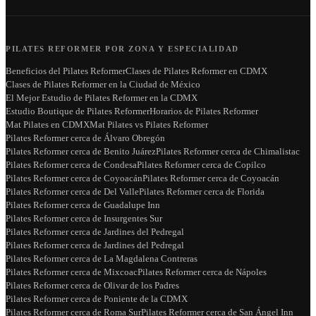
PILATES REFORMER POR ZONA Y ESPECIALIDAD
Beneficios del Pilates Reformer
Clases de Pilates Reformer en CDMX
Clases de Pilates Reformer en la Ciudad de México
El Mejor Estudio de Pilates Reformer en la CDMX
Estudio Boutique de Pilates Reformer
Horarios de Pilates Reformer
Mat Pilates en CDMX
Mat Pilates vs Pilates Reformer
Pilates Reformer cerca de Álvaro Obregón
Pilates Reformer cerca de Benito Juárez
Pilates Reformer cerca de Chimalistac
Pilates Reformer cerca de Condesa
Pilates Reformer cerca de Copilco
Pilates Reformer cerca de Coyoacán
Pilates Reformer cerca de Coyoacán
Pilates Reformer cerca de Del Valle
Pilates Reformer cerca de Florida
Pilates Reformer cerca de Guadalupe Inn
Pilates Reformer cerca de Insurgentes Sur
Pilates Reformer cerca de Jardines del Pedregal
Pilates Reformer cerca de Jardines del Pedregal
Pilates Reformer cerca de La Magdalena Contreras
Pilates Reformer cerca de Mixcoac
Pilates Reformer cerca de Nápoles
Pilates Reformer cerca de Olivar de los Padres
Pilates Reformer cerca de Poniente de la CDMX
Pilates Reformer cerca de Roma Sur
Pilates Reformer cerca de San Ángel Inn