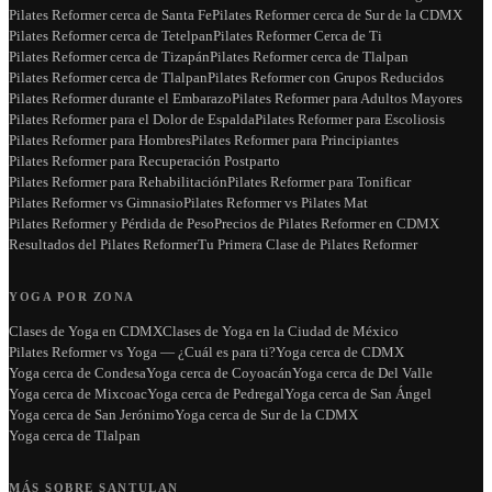
Pilates Reformer cerca de Santa Fe
Pilates Reformer cerca de Sur de la CDMX
Pilates Reformer cerca de Tetelpan
Pilates Reformer Cerca de Ti
Pilates Reformer cerca de Tizapán
Pilates Reformer cerca de Tlalpan
Pilates Reformer cerca de Tlalpan
Pilates Reformer con Grupos Reducidos
Pilates Reformer durante el Embarazo
Pilates Reformer para Adultos Mayores
Pilates Reformer para el Dolor de Espalda
Pilates Reformer para Escoliosis
Pilates Reformer para Hombres
Pilates Reformer para Principiantes
Pilates Reformer para Recuperación Postparto
Pilates Reformer para Rehabilitación
Pilates Reformer para Tonificar
Pilates Reformer vs Gimnasio
Pilates Reformer vs Pilates Mat
Pilates Reformer y Pérdida de Peso
Precios de Pilates Reformer en CDMX
Resultados del Pilates Reformer
Tu Primera Clase de Pilates Reformer
YOGA POR ZONA
Clases de Yoga en CDMX
Clases de Yoga en la Ciudad de México
Pilates Reformer vs Yoga — ¿Cuál es para ti?
Yoga cerca de CDMX
Yoga cerca de Condesa
Yoga cerca de Coyoacán
Yoga cerca de Del Valle
Yoga cerca de Mixcoac
Yoga cerca de Pedregal
Yoga cerca de San Ángel
Yoga cerca de San Jerónimo
Yoga cerca de Sur de la CDMX
Yoga cerca de Tlalpan
MÁS SOBRE SANTULAN