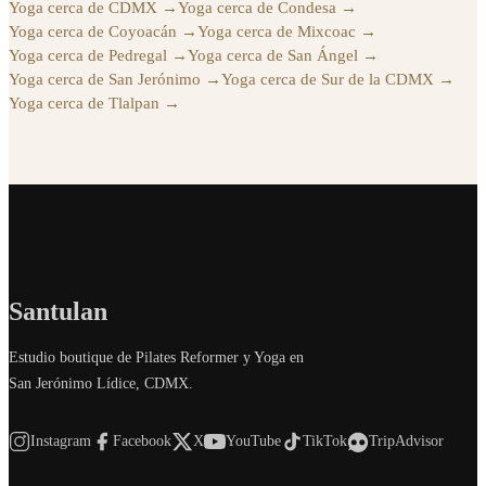
Yoga cerca de CDMX
→
Yoga cerca de Condesa
→
Yoga cerca de Coyoacán
→
Yoga cerca de Mixcoac
→
Yoga cerca de Pedregal
→
Yoga cerca de San Ángel
→
Yoga cerca de San Jerónimo
→
Yoga cerca de Sur de la CDMX
→
Yoga cerca de Tlalpan
→
Santulan
Estudio boutique de Pilates Reformer y Yoga en
San Jerónimo Lídice, CDMX.
Instagram
Facebook
X
YouTube
TikTok
TripAdvisor