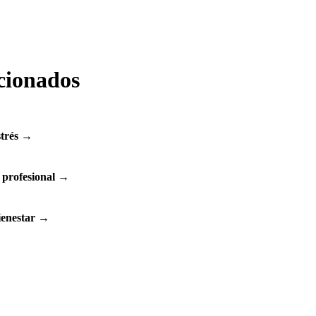
acionados
trés
→
 profesional
→
ienestar
→