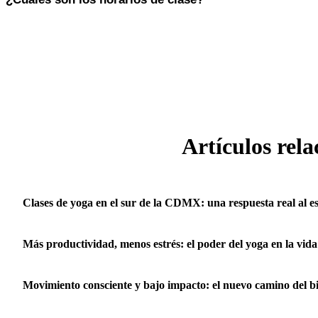
Lunes a viernes de 6:00 AM a 9:00 PM, sábados de 7:00 AM a 2:00 PM
santulan.klasius.com/schedule.
Artículos rel
Clases de yoga en el sur de la CDMX: una respuesta real al es
Más productividad, menos estrés: el poder del yoga en la vida
Movimiento consciente y bajo impacto: el nuevo camino del b