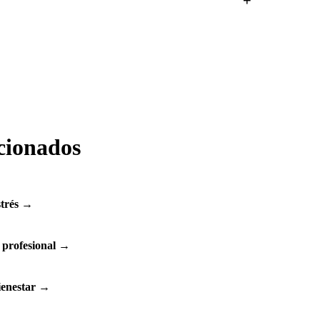
. Consulta disponibilidad en tiempo real en
acionados
trés
→
 profesional
→
ienestar
→