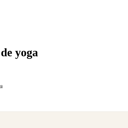
 de yoga
 cerca de San Jerónimo.
ea