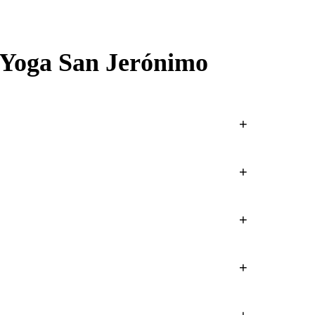
 Yoga San Jerónimo
+
dice. Contamos con estacionamiento dentro de la plaza
+
 Reformer trabaja fuerza, control y alineación con
+
cio a tu nivel. Es ideal para retomar la actividad física
+
 correcciones en tiempo real para cada alumna.
+