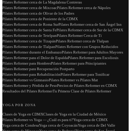
Pilates Reformer cerca de La Magdalena Contreras
Pilates Reformer cerca de Mixcoac
Pilates Reformer cerca de Nápoles
Pilates Reformer cerca de Olivar de los Padres
Pilates Reformer cerca de Poniente de la CDMX
Pilates Reformer cerca de Roma Sur
Pilates Reformer cerca de San Ángel Inn
Pilates Reformer cerca de Santa Fe
Pilates Reformer cerca de Sur de la CDMX
Pilates Reformer cerca de Tetelpan
Pilates Reformer Cerca de Ti
Pilates Reformer cerca de Tizapán
Pilates Reformer cerca de Tlalpan
Pilates Reformer cerca de Tlalpan
Pilates Reformer con Grupos Reducidos
Pilates Reformer durante el Embarazo
Pilates Reformer para Adultos Mayores
Pilates Reformer para el Dolor de Espalda
Pilates Reformer para Escoliosis
Pilates Reformer para Hombres
Pilates Reformer para Principiantes
Pilates Reformer para Recuperación Postparto
Pilates Reformer para Rehabilitación
Pilates Reformer para Tonificar
Pilates Reformer vs Gimnasio
Pilates Reformer vs Pilates Mat
Pilates Reformer y Pérdida de Peso
Precios de Pilates Reformer en CDMX
Resultados del Pilates Reformer
Tu Primera Clase de Pilates Reformer
YOGA POR ZONA
Clases de Yoga en CDMX
Clases de Yoga en la Ciudad de México
Pilates Reformer vs Yoga — ¿Cuál es para ti?
Yoga cerca de CDMX
Yoga cerca de Condesa
Yoga cerca de Coyoacán
Yoga cerca de Del Valle
Yoga cerca de Mixcoac
Yoga cerca de Pedregal
Yoga cerca de San Ángel