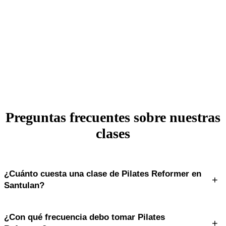
Preguntas frecuentes sobre nuestras
clases
¿Cuánto cuesta una clase de Pilates Reformer en
+
Santulan?
Ofrecemos clase de prueba por $200, paquetes de clases y pases
¿Con qué frecuencia debo tomar Pilates
ilimitados mensuales. Consulta los planes actualizados en
+