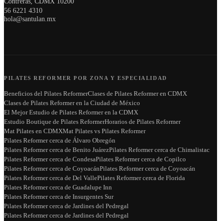
Contreras, CDMX 10200
56 6221 4310
hola@santulan.mx
PILATES REFORMER POR ZONA Y ESPECIALIDAD
Beneficios del Pilates Reformer
Clases de Pilates Reformer en CDMX
Clases de Pilates Reformer en la Ciudad de México
El Mejor Estudio de Pilates Reformer en la CDMX
Estudio Boutique de Pilates Reformer
Horarios de Pilates Reformer
Mat Pilates en CDMX
Mat Pilates vs Pilates Reformer
Pilates Reformer cerca de Álvaro Obregón
Pilates Reformer cerca de Benito Juárez
Pilates Reformer cerca de Chimalistac
Pilates Reformer cerca de Condesa
Pilates Reformer cerca de Copilco
Pilates Reformer cerca de Coyoacán
Pilates Reformer cerca de Coyoacán
Pilates Reformer cerca de Del Valle
Pilates Reformer cerca de Florida
Pilates Reformer cerca de Guadalupe Inn
Pilates Reformer cerca de Insurgentes Sur
Pilates Reformer cerca de Jardines del Pedregal
Pilates Reformer cerca de Jardines del Pedregal