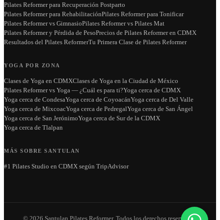
Pilates Reformer para Recuperación Postparto
Pilates Reformer para Rehabilitación
Pilates Reformer para Tonificar
Pilates Reformer vs Gimnasio
Pilates Reformer vs Pilates Mat
Pilates Reformer y Pérdida de Peso
Precios de Pilates Reformer en CDMX
Resultados del Pilates Reformer
Tu Primera Clase de Pilates Reformer
YOGA POR ZONA
Clases de Yoga en CDMX
Clases de Yoga en la Ciudad de México
Pilates Reformer vs Yoga — ¿Cuál es para ti?
Yoga cerca de CDMX
Yoga cerca de Condesa
Yoga cerca de Coyoacán
Yoga cerca de Del Valle
Yoga cerca de Mixcoac
Yoga cerca de Pedregal
Yoga cerca de San Ángel
Yoga cerca de San Jerónimo
Yoga cerca de Sur de la CDMX
Yoga cerca de Tlalpan
MÁS SOBRE SANTULAN
#1 Pilates Studio en CDMX según TripAdvisor
©
2026
Santulan Pilates Reformer
. Todos los derechos reservados.