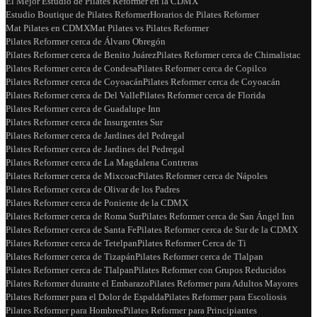
El Mejor Estudio de Pilates Reformer en la CDMX
Estudio Boutique de Pilates Reformer
Horarios de Pilates Reformer
Mat Pilates en CDMX
Mat Pilates vs Pilates Reformer
Pilates Reformer cerca de Álvaro Obregón
Pilates Reformer cerca de Benito Juárez
Pilates Reformer cerca de Chimalistac
Pilates Reformer cerca de Condesa
Pilates Reformer cerca de Copilco
Pilates Reformer cerca de Coyoacán
Pilates Reformer cerca de Coyoacán
Pilates Reformer cerca de Del Valle
Pilates Reformer cerca de Florida
Pilates Reformer cerca de Guadalupe Inn
Pilates Reformer cerca de Insurgentes Sur
Pilates Reformer cerca de Jardines del Pedregal
Pilates Reformer cerca de Jardines del Pedregal
Pilates Reformer cerca de La Magdalena Contreras
Pilates Reformer cerca de Mixcoac
Pilates Reformer cerca de Nápoles
Pilates Reformer cerca de Olivar de los Padres
Pilates Reformer cerca de Poniente de la CDMX
Pilates Reformer cerca de Roma Sur
Pilates Reformer cerca de San Ángel Inn
Pilates Reformer cerca de Santa Fe
Pilates Reformer cerca de Sur de la CDMX
Pilates Reformer cerca de Tetelpan
Pilates Reformer Cerca de Ti
Pilates Reformer cerca de Tizapán
Pilates Reformer cerca de Tlalpan
Pilates Reformer cerca de Tlalpan
Pilates Reformer con Grupos Reducidos
Pilates Reformer durante el Embarazo
Pilates Reformer para Adultos Mayores
Pilates Reformer para el Dolor de Espalda
Pilates Reformer para Escoliosis
Pilates Reformer para Hombres
Pilates Reformer para Principiantes