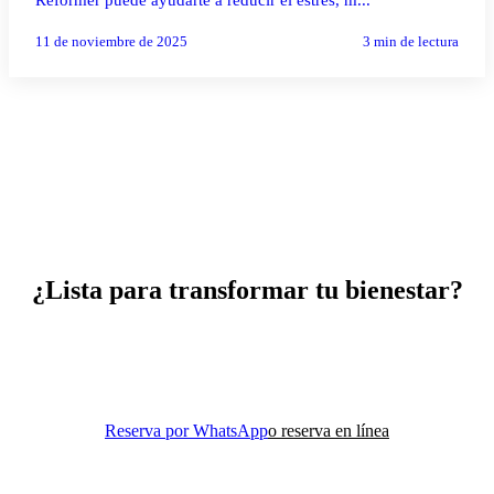
Reformer puede ayudarte a reducir el estrés, m...
11 de noviembre de 2025
3
min de lectura
¿Lista para transformar tu bienestar?
Reserva tu clase de prueba y descubre cómo el movimiento
consciente puede cambiar tu vida.
Reserva por WhatsApp
o reserva en línea