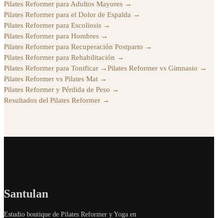
Pilates Reformer para Adultos Mayores
→
Pilates Reformer para el Dolor de Espalda
→
Pilates Reformer para Escoliosis
→
Pilates Reformer para Hombres
→
Pilates Reformer para Recuperación Postparto
→
Pilates Reformer para Rehabilitación
→
Pilates Reformer para Tonificar
→
Pilates Reformer vs Gimnasio
→
Pilates Reformer vs Pilates Mat
→
Pilates Reformer y Pérdida de Peso
→
Resultados del Pilates Reformer
→
Santulan
Estudio boutique de Pilates Reformer y Yoga en