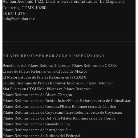
Av. San Jerónimo 1423, Local 6, San Jerónimo Lídice, La Magdalena
Contreras, CDMX 10200
56 6221 4310
hola@santulan.mx
PILATES REFORMER POR ZONA Y ESPECIALIDAD
Beneficios del Pilates Reformer
Clases de Pilates Reformer en CDMX
Clases de Pilates Reformer en la Ciudad de México
El Mejor Estudio de Pilates Reformer en la CDMX
Estudio Boutique de Pilates Reformer
Horarios de Pilates Reformer
Mat Pilates en CDMX
Mat Pilates vs Pilates Reformer
Pilates Reformer cerca de Álvaro Obregón
Pilates Reformer cerca de Benito Juárez
Pilates Reformer cerca de Chimalistac
Pilates Reformer cerca de Condesa
Pilates Reformer cerca de Copilco
Pilates Reformer cerca de Coyoacán
Pilates Reformer cerca de Coyoacán
Pilates Reformer cerca de Del Valle
Pilates Reformer cerca de Florida
Pilates Reformer cerca de Guadalupe Inn
Pilates Reformer cerca de Insurgentes Sur
Pilates Reformer cerca de Jardines del Pedregal