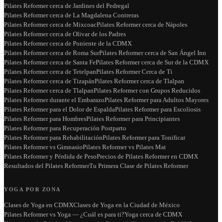
Pilates Reformer cerca de Jardines del Pedregal
Pilates Reformer cerca de La Magdalena Contreras
Pilates Reformer cerca de Mixcoac
Pilates Reformer cerca de Nápoles
Pilates Reformer cerca de Olivar de los Padres
Pilates Reformer cerca de Poniente de la CDMX
Pilates Reformer cerca de Roma Sur
Pilates Reformer cerca de San Ángel Inn
Pilates Reformer cerca de Santa Fe
Pilates Reformer cerca de Sur de la CDMX
Pilates Reformer cerca de Tetelpan
Pilates Reformer Cerca de Ti
Pilates Reformer cerca de Tizapán
Pilates Reformer cerca de Tlalpan
Pilates Reformer cerca de Tlalpan
Pilates Reformer con Grupos Reducidos
Pilates Reformer durante el Embarazo
Pilates Reformer para Adultos Mayores
Pilates Reformer para el Dolor de Espalda
Pilates Reformer para Escoliosis
Pilates Reformer para Hombres
Pilates Reformer para Principiantes
Pilates Reformer para Recuperación Postparto
Pilates Reformer para Rehabilitación
Pilates Reformer para Tonificar
Pilates Reformer vs Gimnasio
Pilates Reformer vs Pilates Mat
Pilates Reformer y Pérdida de Peso
Precios de Pilates Reformer en CDMX
Resultados del Pilates Reformer
Tu Primera Clase de Pilates Reformer
YOGA POR ZONA
Clases de Yoga en CDMX
Clases de Yoga en la Ciudad de México
Pilates Reformer vs Yoga — ¿Cuál es para ti?
Yoga cerca de CDMX