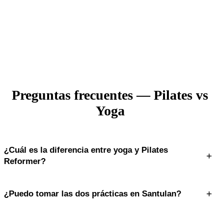
Preguntas frecuentes — Pilates vs
Yoga
¿Cuál es la diferencia entre yoga y Pilates
+
Reformer?
El yoga se enfoca en flexibilidad, respiración y meditación; el Pilates
+
¿Puedo tomar las dos prácticas en Santulan?
Reformer trabaja fuerza, control y alineación con resistencia
mecánica. Ambos se complementan perfectamente.
Sí. Con la membresía ilimitada accedes a Pilates Reformer y Yoga sin