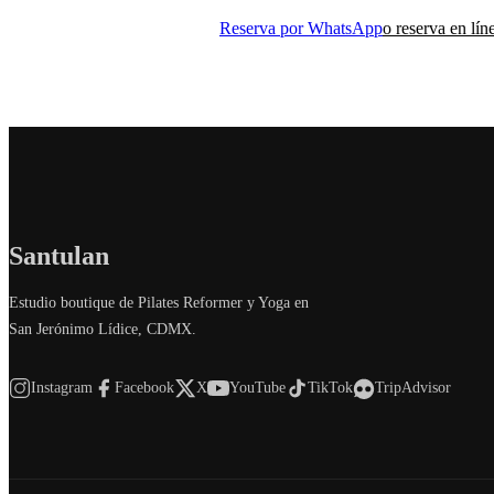
Reserva por WhatsApp
o reserva en lín
Santulan
Estudio boutique de Pilates Reformer y Yoga en
San Jerónimo Lídice, CDMX.
Instagram
Facebook
X
YouTube
TikTok
TripAdvisor