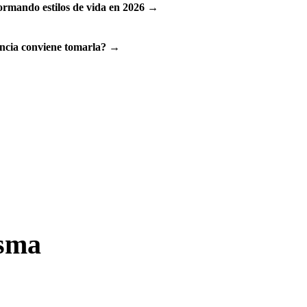
ormando estilos de vida en 2026
→
ncia conviene tomarla?
→
isma
pués tú decides.