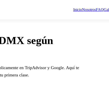
Inicio
Nosotros
FAQ
Gal
 CDMX según
blicamente en TripAdvisor y Google. Aquí te
u primera clase.