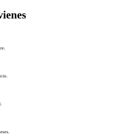
vienes
re.
icio.
.
eses.