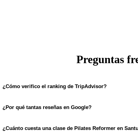
Preguntas fr
¿Cómo verifico el ranking de TripAdvisor?
Busca "Pilates Mexico City" en TripAdvisor y nos verás en el primer lu
¿Por qué tantas reseñas en Google?
TripAdvisor.
No las pedimos activamente. Nuestras alumnas las escriben porque qui
¿Cuánto cuesta una clase de Pilates Reformer en Sant