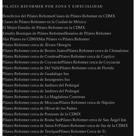
PILATES REFORMER POR ZONA Y ESPECIALIDAD
Beneficios del Pilates Reformer
Clases de Pilates Reformer en CDMX
Clases de Pilates Reformer en la Ciudad de México
El Mejor Estudio de Pilates Reformer en la CDMX
Estudio Boutique de Pilates Reformer
Horarios de Pilates Reformer
Mat Pilates en CDMX
Mat Pilates vs Pilates Reformer
Pilates Reformer cerca de Álvaro Obregón
Pilates Reformer cerca de Benito Juárez
Pilates Reformer cerca de Chimalistac
Pilates Reformer cerca de Condesa
Pilates Reformer cerca de Copilco
Pilates Reformer cerca de Coyoacán
Pilates Reformer cerca de Coyoacán
Pilates Reformer cerca de Del Valle
Pilates Reformer cerca de Florida
Pilates Reformer cerca de Guadalupe Inn
Pilates Reformer cerca de Insurgentes Sur
Pilates Reformer cerca de Jardines del Pedregal
Pilates Reformer cerca de Jardines del Pedregal
Pilates Reformer cerca de La Magdalena Contreras
Pilates Reformer cerca de Mixcoac
Pilates Reformer cerca de Nápoles
Pilates Reformer cerca de Olivar de los Padres
Pilates Reformer cerca de Poniente de la CDMX
Pilates Reformer cerca de Roma Sur
Pilates Reformer cerca de San Ángel Inn
Pilates Reformer cerca de Santa Fe
Pilates Reformer cerca de Sur de la CDMX
Pilates Reformer cerca de Tetelpan
Pilates Reformer Cerca de Ti