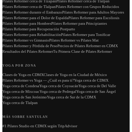
Pilates Reformer cerca de Tizapán
Pilates Reformer cerca de Tlalpan
Pilates Reformer cerca de Tlalpan
Pilates Reformer con Grupos Reducidos
Pilates Reformer durante el Embarazo
Pilates Reformer para Adultos Mayores
Pilates Reformer para el Dolor de Espalda
Pilates Reformer para Escoliosis
Pilates Reformer para Hombres
Pilates Reformer para Principiantes
Pilates Reformer para Recuperación Postparto
Pilates Reformer para Rehabilitación
Pilates Reformer para Tonificar
Pilates Reformer vs Gimnasio
Pilates Reformer vs Pilates Mat
Pilates Reformer y Pérdida de Peso
Precios de Pilates Reformer en CDMX
Resultados del Pilates Reformer
Tu Primera Clase de Pilates Reformer
YOGA POR ZONA
Clases de Yoga en CDMX
Clases de Yoga en la Ciudad de México
Pilates Reformer vs Yoga — ¿Cuál es para ti?
Yoga cerca de CDMX
Yoga cerca de Condesa
Yoga cerca de Coyoacán
Yoga cerca de Del Valle
Yoga cerca de Mixcoac
Yoga cerca de Pedregal
Yoga cerca de San Ángel
Yoga cerca de San Jerónimo
Yoga cerca de Sur de la CDMX
Yoga cerca de Tlalpan
MÁS SOBRE SANTULAN
#1 Pilates Studio en CDMX según TripAdvisor