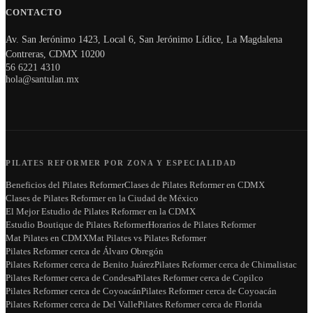
CONTACTO
Av. San Jerónimo 1423, Local 6, San Jerónimo Lídice, La Magdalena
Contreras, CDMX 10200
56 6221 4310
hola@santulan.mx
PILATES REFORMER POR ZONA Y ESPECIALIDAD
Beneficios del Pilates Reformer
Clases de Pilates Reformer en CDMX
Clases de Pilates Reformer en la Ciudad de México
El Mejor Estudio de Pilates Reformer en la CDMX
Estudio Boutique de Pilates Reformer
Horarios de Pilates Reformer
Mat Pilates en CDMX
Mat Pilates vs Pilates Reformer
Pilates Reformer cerca de Álvaro Obregón
Pilates Reformer cerca de Benito Juárez
Pilates Reformer cerca de Chimalistac
Pilates Reformer cerca de Condesa
Pilates Reformer cerca de Copilco
Pilates Reformer cerca de Coyoacán
Pilates Reformer cerca de Coyoacán
Pilates Reformer cerca de Del Valle
Pilates Reformer cerca de Florida