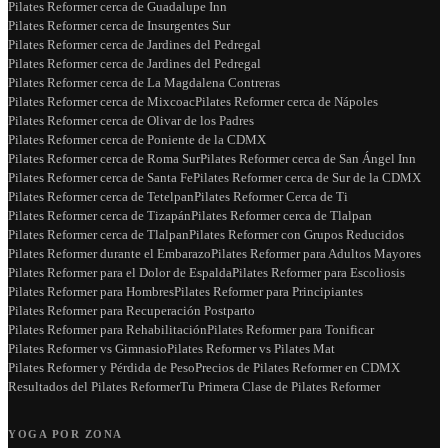
Pilates Reformer cerca de Guadalupe Inn
Pilates Reformer cerca de Insurgentes Sur
Pilates Reformer cerca de Jardines del Pedregal
Pilates Reformer cerca de Jardines del Pedregal
Pilates Reformer cerca de La Magdalena Contreras
Pilates Reformer cerca de Mixcoac
Pilates Reformer cerca de Nápoles
Pilates Reformer cerca de Olivar de los Padres
Pilates Reformer cerca de Poniente de la CDMX
Pilates Reformer cerca de Roma Sur
Pilates Reformer cerca de San Ángel Inn
Pilates Reformer cerca de Santa Fe
Pilates Reformer cerca de Sur de la CDMX
Pilates Reformer cerca de Tetelpan
Pilates Reformer Cerca de Ti
Pilates Reformer cerca de Tizapán
Pilates Reformer cerca de Tlalpan
Pilates Reformer cerca de Tlalpan
Pilates Reformer con Grupos Reducidos
Pilates Reformer durante el Embarazo
Pilates Reformer para Adultos Mayores
Pilates Reformer para el Dolor de Espalda
Pilates Reformer para Escoliosis
Pilates Reformer para Hombres
Pilates Reformer para Principiantes
Pilates Reformer para Recuperación Postparto
Pilates Reformer para Rehabilitación
Pilates Reformer para Tonificar
Pilates Reformer vs Gimnasio
Pilates Reformer vs Pilates Mat
Pilates Reformer y Pérdida de Peso
Precios de Pilates Reformer en CDMX
Resultados del Pilates Reformer
Tu Primera Clase de Pilates Reformer
YOGA POR ZONA