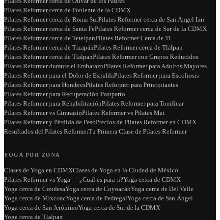
Pilates Reformer cerca de Olivar de los Padres
Pilates Reformer cerca de Poniente de la CDMX
Pilates Reformer cerca de Roma Sur
Pilates Reformer cerca de San Ángel Inn
Pilates Reformer cerca de Santa Fe
Pilates Reformer cerca de Sur de la CDMX
Pilates Reformer cerca de Tetelpan
Pilates Reformer Cerca de Ti
Pilates Reformer cerca de Tizapán
Pilates Reformer cerca de Tlalpan
Pilates Reformer cerca de Tlalpan
Pilates Reformer con Grupos Reducidos
Pilates Reformer durante el Embarazo
Pilates Reformer para Adultos Mayores
Pilates Reformer para el Dolor de Espalda
Pilates Reformer para Escoliosis
Pilates Reformer para Hombres
Pilates Reformer para Principiantes
Pilates Reformer para Recuperación Postparto
Pilates Reformer para Rehabilitación
Pilates Reformer para Tonificar
Pilates Reformer vs Gimnasio
Pilates Reformer vs Pilates Mat
Pilates Reformer y Pérdida de Peso
Precios de Pilates Reformer en CDMX
Resultados del Pilates Reformer
Tu Primera Clase de Pilates Reformer
YOGA POR ZONA
Clases de Yoga en CDMX
Clases de Yoga en la Ciudad de México
Pilates Reformer vs Yoga — ¿Cuál es para ti?
Yoga cerca de CDMX
Yoga cerca de Condesa
Yoga cerca de Coyoacán
Yoga cerca de Del Valle
Yoga cerca de Mixcoac
Yoga cerca de Pedregal
Yoga cerca de San Ángel
Yoga cerca de San Jerónimo
Yoga cerca de Sur de la CDMX
Yoga cerca de Tlalpan