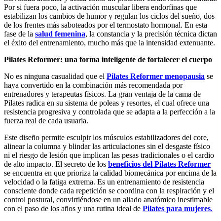
Por si fuera poco, la activación muscular libera endorfinas que
estabilizan los cambios de humor y regulan los ciclos del sueño, dos
de los frentes más saboteados por el termostato hormonal. En esta
fase de la
salud femenina
, la constancia y la precisión técnica dictan
el éxito del entrenamiento, mucho más que la intensidad extenuante.
Pilates Reformer: una forma inteligente de fortalecer el cuerpo
No es ninguna casualidad que el
Pilates Reformer menopausia
se
haya convertido en la combinación más recomendada por
entrenadores y terapeutas físicos. La gran ventaja de la cama de
Pilates radica en su sistema de poleas y resortes, el cual ofrece una
resistencia progresiva y controlada que se adapta a la perfección a la
fuerza real de cada usuaria.
Este diseño permite esculpir los músculos estabilizadores del core,
alinear la columna y blindar las articulaciones sin el desgaste físico
ni el riesgo de lesión que implican las pesas tradicionales o el cardio
de alto impacto. El secreto de los
beneficios del Pilates Reformer
se encuentra en que prioriza la calidad biomecánica por encima de la
velocidad o la fatiga extrema. Es un entrenamiento de resistencia
consciente donde cada repetición se coordina con la respiración y el
control postural, convirtiéndose en un aliado anatómico inestimable
con el paso de los años y una rutina ideal de
Pilates para mujeres
.