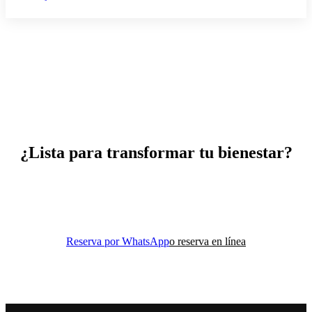
¿Lista para transformar tu bienestar?
Reserva tu clase de prueba y descubre cómo el movimiento
consciente puede cambiar tu vida.
Reserva por WhatsApp
o reserva en línea