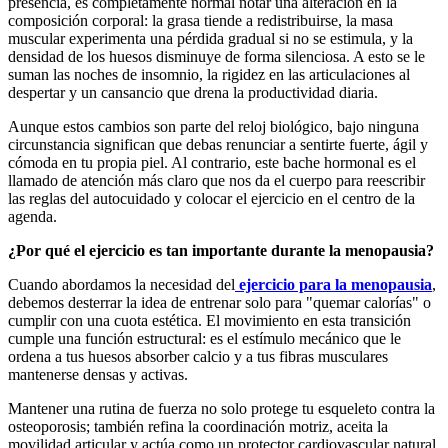
presencia, es completamente normal notar una alteración en la
composición corporal: la grasa tiende a redistribuirse, la masa
muscular experimenta una pérdida gradual si no se estimula, y la
densidad de los huesos disminuye de forma silenciosa. A esto se le
suman las noches de insomnio, la rigidez en las articulaciones al
despertar y un cansancio que drena la productividad diaria.
Aunque estos cambios son parte del reloj biológico, bajo ninguna
circunstancia significan que debas renunciar a sentirte fuerte, ágil y
cómoda en tu propia piel. Al contrario, este bache hormonal es el
llamado de atención más claro que nos da el cuerpo para reescribir
las reglas del autocuidado y colocar el ejercicio en el centro de la
agenda.
¿Por qué el ejercicio es tan importante durante la menopausia?
Cuando abordamos la necesidad del
ejercicio para la menopausia
,
debemos desterrar la idea de entrenar solo para "quemar calorías" o
cumplir con una cuota estética. El movimiento en esta transición
cumple una función estructural: es el estímulo mecánico que le
ordena a tus huesos absorber calcio y a tus fibras musculares
mantenerse densas y activas.
Mantener una rutina de fuerza no solo protege tu esqueleto contra la
osteoporosis; también refina la coordinación motriz, aceita la
movilidad articular y actúa como un protector cardiovascular natural.