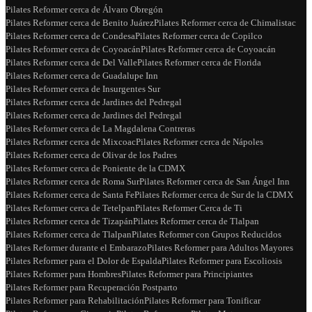
Pilates Reformer cerca de Álvaro Obregón
Pilates Reformer cerca de Benito Juárez
Pilates Reformer cerca de Chimalistac
Pilates Reformer cerca de Condesa
Pilates Reformer cerca de Copilco
Pilates Reformer cerca de Coyoacán
Pilates Reformer cerca de Coyoacán
Pilates Reformer cerca de Del Valle
Pilates Reformer cerca de Florida
Pilates Reformer cerca de Guadalupe Inn
Pilates Reformer cerca de Insurgentes Sur
Pilates Reformer cerca de Jardines del Pedregal
Pilates Reformer cerca de Jardines del Pedregal
Pilates Reformer cerca de La Magdalena Contreras
Pilates Reformer cerca de Mixcoac
Pilates Reformer cerca de Nápoles
Pilates Reformer cerca de Olivar de los Padres
Pilates Reformer cerca de Poniente de la CDMX
Pilates Reformer cerca de Roma Sur
Pilates Reformer cerca de San Ángel Inn
Pilates Reformer cerca de Santa Fe
Pilates Reformer cerca de Sur de la CDMX
Pilates Reformer cerca de Tetelpan
Pilates Reformer Cerca de Ti
Pilates Reformer cerca de Tizapán
Pilates Reformer cerca de Tlalpan
Pilates Reformer cerca de Tlalpan
Pilates Reformer con Grupos Reducidos
Pilates Reformer durante el Embarazo
Pilates Reformer para Adultos Mayores
Pilates Reformer para el Dolor de Espalda
Pilates Reformer para Escoliosis
Pilates Reformer para Hombres
Pilates Reformer para Principiantes
Pilates Reformer para Recuperación Postparto
Pilates Reformer para Rehabilitación
Pilates Reformer para Tonificar