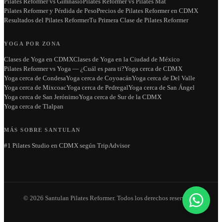
Pilates Reformer vs Gimnasio
Pilates Reformer vs Pilates Mat
Pilates Reformer y Pérdida de Peso
Precios de Pilates Reformer en CDMX
Resultados del Pilates Reformer
Tu Primera Clase de Pilates Reformer
YOGA POR ZONA
Clases de Yoga en CDMX
Clases de Yoga en la Ciudad de México
Pilates Reformer vs Yoga — ¿Cuál es para ti?
Yoga cerca de CDMX
Yoga cerca de Condesa
Yoga cerca de Coyoacán
Yoga cerca de Del Valle
Yoga cerca de Mixcoac
Yoga cerca de Pedregal
Yoga cerca de San Ángel
Yoga cerca de San Jerónimo
Yoga cerca de Sur de la CDMX
Yoga cerca de Tlalpan
MÁS SOBRE SANTULAN
#1 Pilates Studio en CDMX según TripAdvisor
©
2026
Santulan Pilates Reformer
. Todos los derechos reservados.