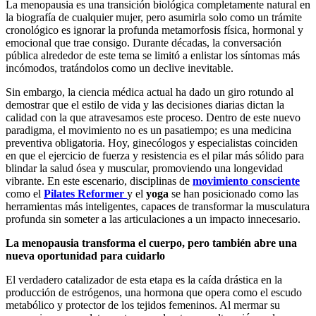
La menopausia es una transición biológica completamente natural en
la biografía de cualquier mujer, pero asumirla solo como un trámite
cronológico es ignorar la profunda metamorfosis física, hormonal y
emocional que trae consigo. Durante décadas, la conversación
pública alrededor de este tema se limitó a enlistar los síntomas más
incómodos, tratándolos como un declive inevitable.
Sin embargo, la ciencia médica actual ha dado un giro rotundo al
demostrar que el estilo de vida y las decisiones diarias dictan la
calidad con la que atravesamos este proceso. Dentro de este nuevo
paradigma, el movimiento no es un pasatiempo; es una medicina
preventiva obligatoria. Hoy, ginecólogos y especialistas coinciden
en que el ejercicio de fuerza y resistencia es el pilar más sólido para
blindar la salud ósea y muscular, promoviendo una longevidad
vibrante. En este escenario, disciplinas de
movimiento consciente
como el
Pilates Reformer
y el
yoga
se han posicionado como las
herramientas más inteligentes, capaces de transformar la musculatura
profunda sin someter a las articulaciones a un impacto innecesario.
La menopausia transforma el cuerpo, pero también abre una
nueva oportunidad para cuidarlo
El verdadero catalizador de esta etapa es la caída drástica en la
producción de estrógenos, una hormona que opera como el escudo
metabólico y protector de los tejidos femeninos. Al mermar su