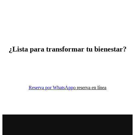
¿Lista para transformar tu bienestar?
Reserva tu clase de prueba y descubre cómo el movimiento
consciente puede cambiar tu vida.
Reserva por WhatsApp
o reserva en línea