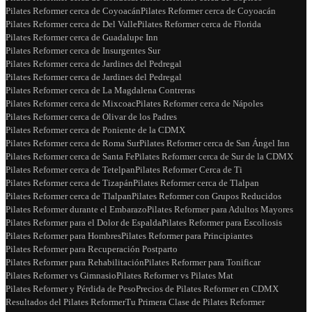
Pilates Reformer cerca de Coyoacán
Pilates Reformer cerca de Coyoacán
Pilates Reformer cerca de Del Valle
Pilates Reformer cerca de Florida
Pilates Reformer cerca de Guadalupe Inn
Pilates Reformer cerca de Insurgentes Sur
Pilates Reformer cerca de Jardines del Pedregal
Pilates Reformer cerca de Jardines del Pedregal
Pilates Reformer cerca de La Magdalena Contreras
Pilates Reformer cerca de Mixcoac
Pilates Reformer cerca de Nápoles
Pilates Reformer cerca de Olivar de los Padres
Pilates Reformer cerca de Poniente de la CDMX
Pilates Reformer cerca de Roma Sur
Pilates Reformer cerca de San Ángel Inn
Pilates Reformer cerca de Santa Fe
Pilates Reformer cerca de Sur de la CDMX
Pilates Reformer cerca de Tetelpan
Pilates Reformer Cerca de Ti
Pilates Reformer cerca de Tizapán
Pilates Reformer cerca de Tlalpan
Pilates Reformer cerca de Tlalpan
Pilates Reformer con Grupos Reducidos
Pilates Reformer durante el Embarazo
Pilates Reformer para Adultos Mayores
Pilates Reformer para el Dolor de Espalda
Pilates Reformer para Escoliosis
Pilates Reformer para Hombres
Pilates Reformer para Principiantes
Pilates Reformer para Recuperación Postparto
Pilates Reformer para Rehabilitación
Pilates Reformer para Tonificar
Pilates Reformer vs Gimnasio
Pilates Reformer vs Pilates Mat
Pilates Reformer y Pérdida de Peso
Precios de Pilates Reformer en CDMX
Resultados del Pilates Reformer
Tu Primera Clase de Pilates Reformer