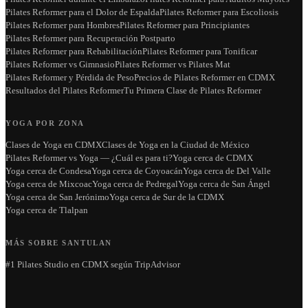
Pilates Reformer para el Dolor de Espalda
Pilates Reformer para Escoliosis
Pilates Reformer para Hombres
Pilates Reformer para Principiantes
Pilates Reformer para Recuperación Postparto
Pilates Reformer para Rehabilitación
Pilates Reformer para Tonificar
Pilates Reformer vs Gimnasio
Pilates Reformer vs Pilates Mat
Pilates Reformer y Pérdida de Peso
Precios de Pilates Reformer en CDMX
Resultados del Pilates Reformer
Tu Primera Clase de Pilates Reformer
YOGA POR ZONA
Clases de Yoga en CDMX
Clases de Yoga en la Ciudad de México
Pilates Reformer vs Yoga — ¿Cuál es para ti?
Yoga cerca de CDMX
Yoga cerca de Condesa
Yoga cerca de Coyoacán
Yoga cerca de Del Valle
Yoga cerca de Mixcoac
Yoga cerca de Pedregal
Yoga cerca de San Ángel
Yoga cerca de San Jerónimo
Yoga cerca de Sur de la CDMX
Yoga cerca de Tlalpan
MÁS SOBRE SANTULAN
#1 Pilates Studio en CDMX según TripAdvisor