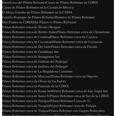
Beneficios del Pilates Reformer
Clases de Pilates Reformer en CDMX
Clases de Pilates Reformer en la Ciudad de México
El Mejor Estudio de Pilates Reformer en la CDMX
Estudio Boutique de Pilates Reformer
Horarios de Pilates Reformer
Mat Pilates en CDMX
Mat Pilates vs Pilates Reformer
Pilates Reformer cerca de Álvaro Obregón
Pilates Reformer cerca de Benito Juárez
Pilates Reformer cerca de Chimalistac
Pilates Reformer cerca de Condesa
Pilates Reformer cerca de Copilco
Pilates Reformer cerca de Coyoacán
Pilates Reformer cerca de Coyoacán
Pilates Reformer cerca de Del Valle
Pilates Reformer cerca de Florida
Pilates Reformer cerca de Guadalupe Inn
Pilates Reformer cerca de Insurgentes Sur
Pilates Reformer cerca de Jardines del Pedregal
Pilates Reformer cerca de Jardines del Pedregal
Pilates Reformer cerca de La Magdalena Contreras
Pilates Reformer cerca de Mixcoac
Pilates Reformer cerca de Nápoles
Pilates Reformer cerca de Olivar de los Padres
Pilates Reformer cerca de Poniente de la CDMX
Pilates Reformer cerca de Roma Sur
Pilates Reformer cerca de San Ángel Inn
Pilates Reformer cerca de Santa Fe
Pilates Reformer cerca de Sur de la CDMX
Pilates Reformer cerca de Tetelpan
Pilates Reformer Cerca de Ti
Pilates Reformer cerca de Tizapán
Pilates Reformer cerca de Tlalpan
Pilates Reformer cerca de Tlalpan
Pilates Reformer con Grupos Reducidos
Pilates Reformer durante el Embarazo
Pilates Reformer para Adultos Mayores