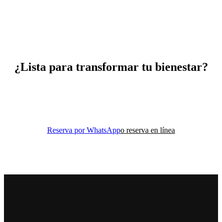
¿Lista para transformar tu bienestar?
Reserva tu clase de prueba y descubre cómo el movimiento
consciente puede cambiar tu vida.
Reserva por WhatsApp
o reserva en línea