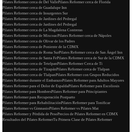
Pilates Reformer cerca de Del Valle
Pilates Reformer cerca de Florida
Pilates Reformer cerca de Guadalupe Inn
Pilates Reformer cerca de Insurgentes Sur
Pilates Reformer cerca de Jardines del Pedregal
Pilates Reformer cerca de Jardines del Pedregal
Pilates Reformer cerca de La Magdalena Contreras
Pilates Reformer cerca de Mixcoac
Pilates Reformer cerca de Nápoles
Pilates Reformer cerca de Olivar de los Padres
Pilates Reformer cerca de Poniente de la CDMX
Pilates Reformer cerca de Roma Sur
Pilates Reformer cerca de San Ángel Inn
Pilates Reformer cerca de Santa Fe
Pilates Reformer cerca de Sur de la CDMX
Pilates Reformer cerca de Tetelpan
Pilates Reformer Cerca de Ti
Pilates Reformer cerca de Tizapán
Pilates Reformer cerca de Tlalpan
Pilates Reformer cerca de Tlalpan
Pilates Reformer con Grupos Reducidos
Pilates Reformer durante el Embarazo
Pilates Reformer para Adultos Mayores
Pilates Reformer para el Dolor de Espalda
Pilates Reformer para Escoliosis
Pilates Reformer para Hombres
Pilates Reformer para Principiantes
Pilates Reformer para Recuperación Postparto
Pilates Reformer para Rehabilitación
Pilates Reformer para Tonificar
Pilates Reformer vs Gimnasio
Pilates Reformer vs Pilates Mat
Pilates Reformer y Pérdida de Peso
Precios de Pilates Reformer en CDMX
Resultados del Pilates Reformer
Tu Primera Clase de Pilates Reformer