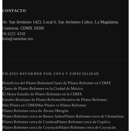
CONTACTO
Av. San Jerónimo 1423, Local 6, San Jerónimo Lídice, La Magdalena
Contreras, CDMX 10200
56 6221 4310
hola@santulan.mx
PILATES REFORMER POR ZONA Y ESPECIALIDAD
Beneficios del Pilates Reformer
Clases de Pilates Reformer en CDMX
Clases de Pilates Reformer en la Ciudad de México
El Mejor Estudio de Pilates Reformer en la CDMX
Estudio Boutique de Pilates Reformer
Horarios de Pilates Reformer
Mat Pilates en CDMX
Mat Pilates vs Pilates Reformer
Pilates Reformer cerca de Álvaro Obregón
Pilates Reformer cerca de Benito Juárez
Pilates Reformer cerca de Chimalistac
Pilates Reformer cerca de Condesa
Pilates Reformer cerca de Copilco
Pilates Reformer cerca de Coyoacán
Pilates Reformer cerca de Coyoacán