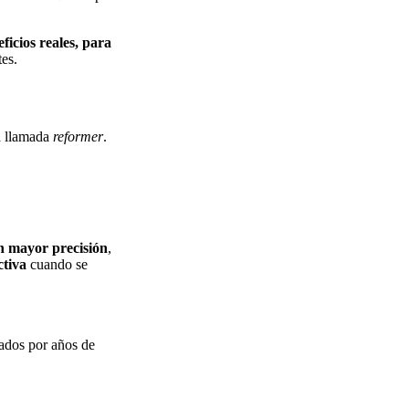
ficios reales, para
tes.
a llamada
reformer
.
on mayor precisión
,
ctiva
cuando se
ados por años de