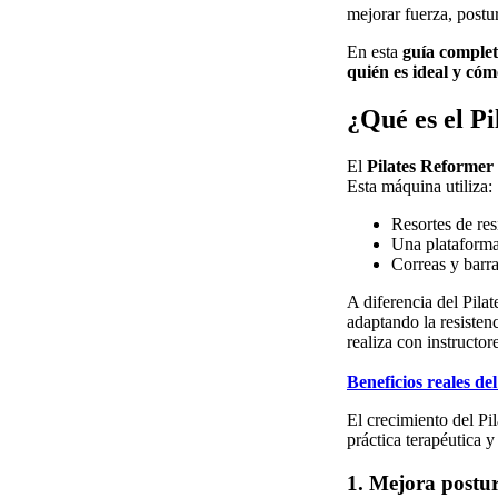
mejorar fuerza, postu
En esta
guía comple
quién es ideal y có
¿Qué es el P
El
Pilates Reformer
Esta máquina utiliza:
Resortes de res
Una plataforma
Correas y barr
A diferencia del Pila
adaptando la resisten
realiza con instructor
Beneficios reales de
El crecimiento del P
práctica terapéutica y
1. Mejora postur