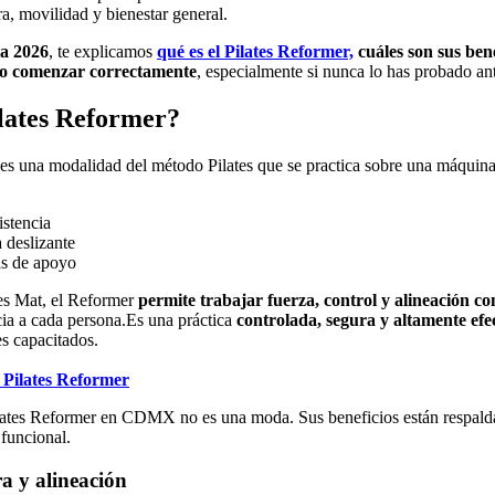
ra, movilidad y bienestar general.
ta 2026
, te explicamos
qué es el Pilates Reformer,
cuáles son sus bene
mo comenzar correctamente
, especialmente si nunca lo has probado an
ilates Reformer?
es una modalidad del método Pilates que se practica sobre una máquin
istencia
 deslizante
as de apoyo
tes Mat, el Reformer
permite trabajar fuerza, control y alineación c
cia a cada persona.Es una práctica
controlada, segura y altamente efe
es capacitados.
l Pilates Reformer
ilates Reformer en CDMX no es una moda. Sus beneficios están respald
 funcional.
a y alineación