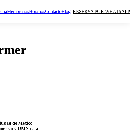
ería
Membresías
Horarios
Contacto
Blog
RESERVA POR WHATSAPP
ormer
iudad de México
.
ormer en CDMX
para