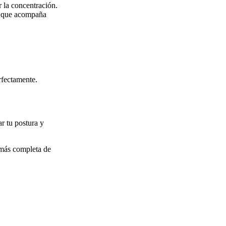
r la concentración.
al que acompaña
rfectamente.
ar tu postura y
 más completa de