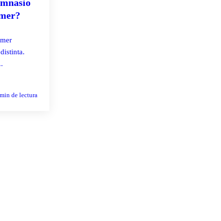
gimnasio
rmer?
rmer
distinta.
.
min de lectura