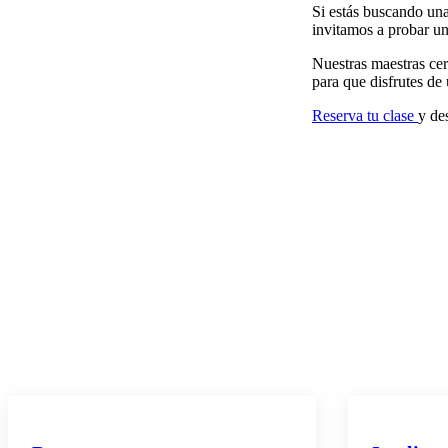
Si estás buscando una
invitamos a probar u
Nuestras maestras cer
para que disfrutes de
Reserva tu clase
y de
PILATES REFORMER
PILATES R