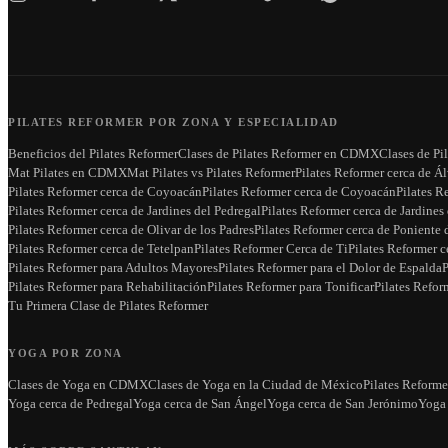
PILATES REFORMER POR ZONA Y ESPECIALIDAD
Beneficios del Pilates Reformer
Clases de Pilates Reformer en CDMX
Clases de Pi
Mat Pilates en CDMX
Mat Pilates vs Pilates Reformer
Pilates Reformer cerca de Á
Pilates Reformer cerca de Coyoacán
Pilates Reformer cerca de Coyoacán
Pilates R
Pilates Reformer cerca de Jardines del Pedregal
Pilates Reformer cerca de Jardines
Pilates Reformer cerca de Olivar de los Padres
Pilates Reformer cerca de Ponient
Pilates Reformer cerca de Tetelpan
Pilates Reformer Cerca de Ti
Pilates Reformer c
Pilates Reformer para Adultos Mayores
Pilates Reformer para el Dolor de Espalda
P
Pilates Reformer para Rehabilitación
Pilates Reformer para Tonificar
Pilates Refor
Tu Primera Clase de Pilates Reformer
YOGA POR ZONA
Clases de Yoga en CDMX
Clases de Yoga en la Ciudad de México
Pilates Reforme
Yoga cerca de Pedregal
Yoga cerca de San Ángel
Yoga cerca de San Jerónimo
Yoga 