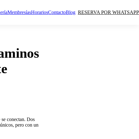
ería
Membresías
Horarios
Contacto
Blog
RESERVA POR WHATSAPP
caminos
te
e se conectan. Dos
 únicos, pero con un