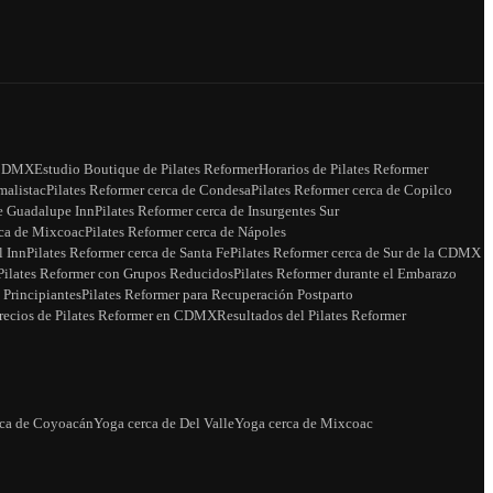
a CDMX
Estudio Boutique de Pilates Reformer
Horarios de Pilates Reformer
malistac
Pilates Reformer cerca de Condesa
Pilates Reformer cerca de Copilco
de Guadalupe Inn
Pilates Reformer cerca de Insurgentes Sur
rca de Mixcoac
Pilates Reformer cerca de Nápoles
l Inn
Pilates Reformer cerca de Santa Fe
Pilates Reformer cerca de Sur de la CDMX
Pilates Reformer con Grupos Reducidos
Pilates Reformer durante el Embarazo
 Principiantes
Pilates Reformer para Recuperación Postparto
recios de Pilates Reformer en CDMX
Resultados del Pilates Reformer
rca de Coyoacán
Yoga cerca de Del Valle
Yoga cerca de Mixcoac