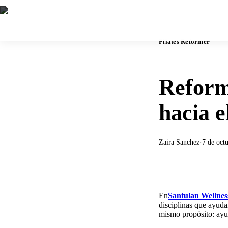
Pilates Reformer
Reform
hacia e
Zaira Sanchez
·
7 de oct
En
Santulan Wellnes
disciplinas que ayuda
mismo propósito: ayuda