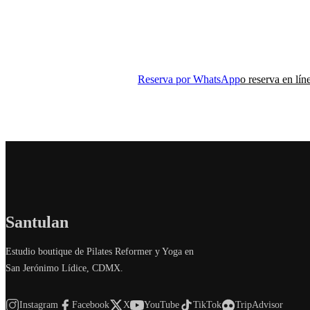
Reserva tu clase de prueba y descubre cómo el mov
puede cambiar tu vida.
Reserva por WhatsApp
o reserva en lín
Santulan
Estudio boutique de Pilates Reformer y Yoga en
San Jerónimo Lídice, CDMX.
Instagram
Facebook
X
YouTube
TikTok
TripAdvisor