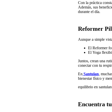
Con la práctica consta
Además, sus benefici
durante el día.
Reformer Pila
Aunque a simple vista
El Reformer for
El Yoga flexibil
Juntos, crean una rut
conectar con tu respir
En
Santulan
, muchas
bienestar físico y men
equilibrio en santulan
Encuentra tu