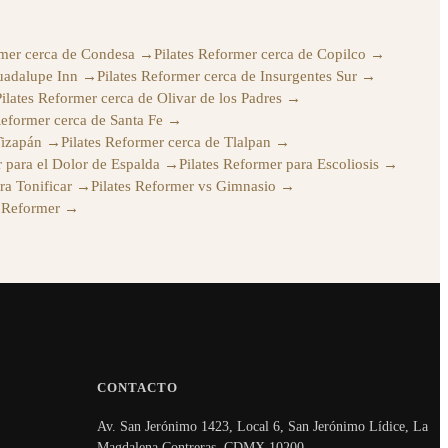
rmer cerca de Condesa
→
Pilates Reformer cerca de Copilco
→
uadalupe Inn
→
Pilates Reformer cerca de Insurgentes Sur
→
Pilates Reformer cerca de Olivar de los Padres
→
Reformer cerca de Santa Fe
→
Tizapán
→
Pilates Reformer cerca de Tlalpan
→
r para el Dolor de Espalda
→
Pilates Reformer para Escoliosis
→
ra Tonificar
→
Pilates Reformer vs Gimnasio
→
s Reformer
→
CONTACTO
Av. San Jerónimo 1423, Local 6, San Jerónimo Lídice, La
Magdalena Contreras, CDMX 10200