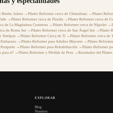
nas y especialidades
e Benito Juárez
→
Pilates Reformer cerca de Chimalistac
→
Pilates Refo
alle
→
Pilates Reformer cerca de Florida
→
Pilates Reformer cerca de G
rca de La Magdalena Contreras
→
Pilates Reformer cerca de Nápoles
→
erca de Roma Sur
→
Pilates Reformer cerca de San Ángel Inn
→
Pilates 
e Tetelpan
→
Pilates Reformer Cerca de Ti
→
Pilates Reformer cerca de 
l Embarazo
→
Pilates Reformer para Adultos Mayores
→
Pilates Reforme
 Postparto
→
Pilates Reformer para Rehabilitación
→
Pilates Reformer pa
 para ti?
→
Pilates Reformer y Pérdida de Peso
→
Resultados del Pilate
EXPLORAR
Blog
Nosotros