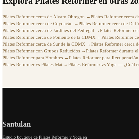
Explora Pilates Reformer en otras zo
Pilates Reformer cerca de Álvaro Obregón
→
Pilates Reformer cerca d
Pilates Reformer cerca de Coyoacán
→
Pilates Reformer cerca de Del V
Pilates Reformer cerca de Jardines del Pedregal
→
Pilates Reformer ce
Pilates Reformer cerca de Poniente de la CDMX
→
Pilates Reformer c
Pilates Reformer cerca de Sur de la CDMX
→
Pilates Reformer cerca d
Pilates Reformer con Grupos Reducidos
→
Pilates Reformer durante e
Pilates Reformer para Hombres
→
Pilates Reformer para Recuperación
Pilates Reformer vs Pilates Mat
→
Pilates Reformer vs Yoga — ¿Cuál es
Santulan
Estudio boutique de Pilates Reformer y Yoga en