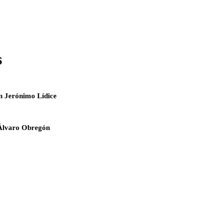
s
n Jerónimo Lídice
Álvaro Obregón