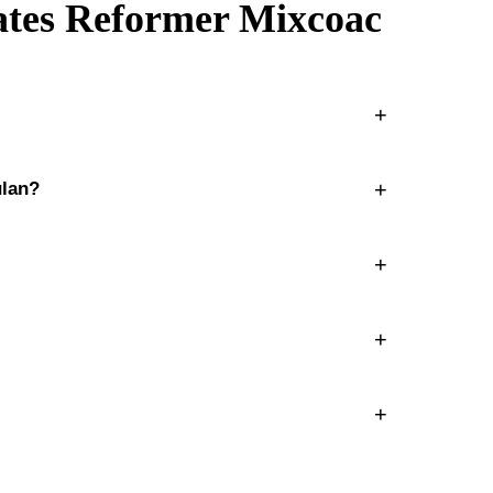
lates Reformer Mixcoac
+
o de Mixcoac. Contamos con estacionamiento dentro de la
+
ulan?
tados mensuales. Consulta los planes actualizados en
+
cio a tu nivel. Es ideal para retomar la actividad física
+
 correcciones en tiempo real para cada alumna.
+
. Consulta disponibilidad en tiempo real en