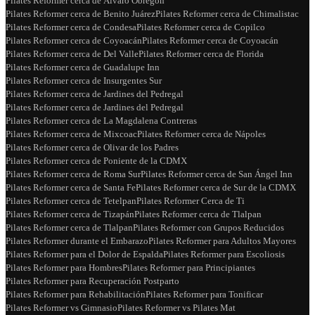
Pilates Reformer cerca de Álvaro Obregón
Pilates Reformer cerca de Benito Juárez
Pilates Reformer cerca de Chimalistac
Pilates Reformer cerca de Condesa
Pilates Reformer cerca de Copilco
Pilates Reformer cerca de Coyoacán
Pilates Reformer cerca de Coyoacán
Pilates Reformer cerca de Del Valle
Pilates Reformer cerca de Florida
Pilates Reformer cerca de Guadalupe Inn
Pilates Reformer cerca de Insurgentes Sur
Pilates Reformer cerca de Jardines del Pedregal
Pilates Reformer cerca de Jardines del Pedregal
Pilates Reformer cerca de La Magdalena Contreras
Pilates Reformer cerca de Mixcoac
Pilates Reformer cerca de Nápoles
Pilates Reformer cerca de Olivar de los Padres
Pilates Reformer cerca de Poniente de la CDMX
Pilates Reformer cerca de Roma Sur
Pilates Reformer cerca de San Ángel Inn
Pilates Reformer cerca de Santa Fe
Pilates Reformer cerca de Sur de la CDMX
Pilates Reformer cerca de Tetelpan
Pilates Reformer Cerca de Ti
Pilates Reformer cerca de Tizapán
Pilates Reformer cerca de Tlalpan
Pilates Reformer cerca de Tlalpan
Pilates Reformer con Grupos Reducidos
Pilates Reformer durante el Embarazo
Pilates Reformer para Adultos Mayores
Pilates Reformer para el Dolor de Espalda
Pilates Reformer para Escoliosis
Pilates Reformer para Hombres
Pilates Reformer para Principiantes
Pilates Reformer para Recuperación Postparto
Pilates Reformer para Rehabilitación
Pilates Reformer para Tonificar
Pilates Reformer vs Gimnasio
Pilates Reformer vs Pilates Mat